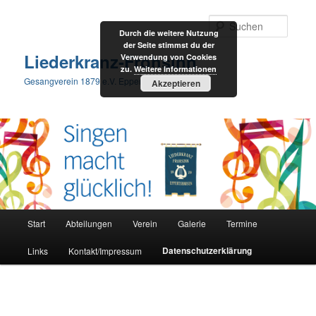
Suche
Durch die weitere Nutzung
der Seite stimmst du der
Liederkranz-Frohsinn
Verwendung von Cookies
zu.
Weitere Informationen
Gesangverein 1879 e.V. Eppertshausen
Akzeptieren
Hauptmenü
Start
Abteilungen
Verein
Galerie
Termine
Zum
Datenschutzerklärung
Links
Kontakt/Impressum
Inhalt
wechseln