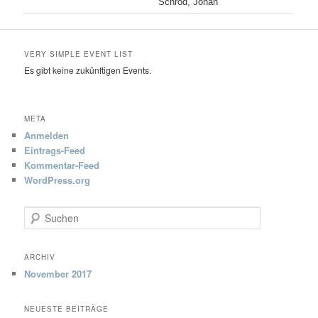
Schrod, Johan
VERY SIMPLE EVENT LIST
Es gibt keine zukünftigen Events.
META
Anmelden
Eintrags-Feed
Kommentar-Feed
WordPress.org
S
u
c
h
ARCHIV
e
November 2017
n
NEUESTE BEITRÄGE