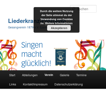
Suche
Durch die weitere Nutzung
der Seite stimmst du der
Liederkranz-Frohsinn
Verwendung von Cookies
zu.
Weitere Informationen
Gesangverein 1879 e.V. Eppertshausen
Akzeptieren
Hauptmenü
Verein
Start
Abteilungen
Galerie
Termine
Zum
Links
Kontakt/Impressum
Datenschutzerklärung
Inhalt
wechseln